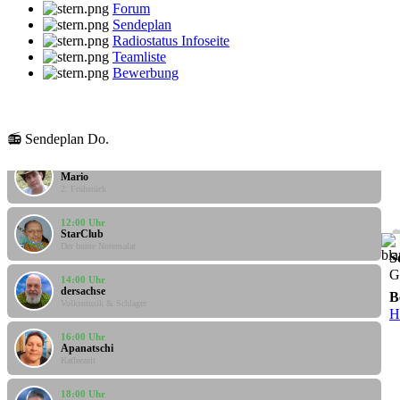
Forum
Sendeplan
Radiostatus Infoseite
Teamliste
Bewerbung
08:00 Uhr
klaus
Gute Laune Musik
📻 Sendeplan Do.
10:00 Uhr
Mario
2. Frühstück
12:00 Uhr
StarClub
Der bunte Notensalat
S
14:00 Uhr
G
dersachse
Volksmusik & Schlager
B
H
16:00 Uhr
Apanatschi
Kaffeezeit
18:00 Uhr
-Geli-