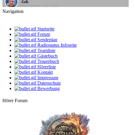
Dieses und Jenes - Zeit - Time
Navigation
20:00 Uhr
Bine
Musik - Mix
Startseite
08:00 Uhr
Forum
klaus
Sendeplan
Gute Laune Musik
Radiostatus Infoseite
Teamliste
10:00 Uhr
Gästebuch
Mario
2. Frühstück
Trauerbuch
Hörerliste
12:00 Uhr
Kontakt
StarClub
Impressum
Der bunte Notensalat
Datenschutz
Bewerbung
14:00 Uhr
dersachse
Volksmusik & Schlager
Hörer Forum
16:00 Uhr
Apanatschi
Kaffeezeit
18:00 Uhr
-Geli-