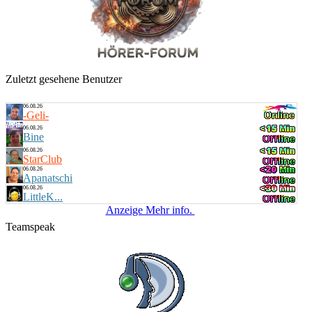
Dieses und Jenes - Zeit - Time
20:00 Uhr
Bine
Musik - Mix
Zuletzt gesehene Benutzer
06.08.26
-Geli-
06.08.26
Bine
06.08.26
StarClub
06.08.26
Apanatschi
06.08.26
LittleK...
Anzeige Mehr info.
Teamspeak