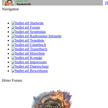
Apanatschi
H
Feierabend
Navigation
10:00 Uhr
Santi
Santis Musicbox
Startseite
Forum
12:00 Uhr
LIVE
Sendeplan
StarClub
Radiostatus Infoseite
Oldies von Oldie
Teamliste
Gästebuch
14:00 Uhr
-Geli-
Trauerbuch
Freitag schönes Wochenende
Hörerliste
Kontakt
16:00 Uhr
Impressum
Bernie
Datenschutz
Villa Kunterbunt
Bewerbung
18:00 Uhr
Rehlein
Hörer Forum
Rehmusik
20:00 Uhr
Apanatschi
Feierabend