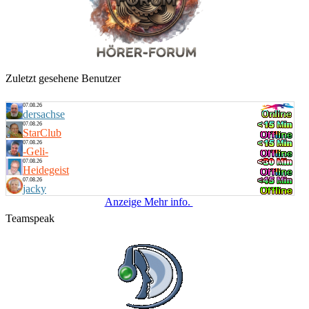
Zuletzt gesehene Benutzer
07.08.26
dersachse
07.08.26
StarClub
07.08.26
-Geli-
07.08.26
Heidegeist
07.08.26
jacky
Anzeige Mehr info.
Teamspeak