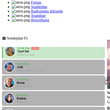
Forum
Sendeplan
Radiostatus Infoseite
Teamliste
Bewerbung
10:00 Uhr
Santi
Santis Musicbox
📻 Sendeplan Fr.
12:00 Uhr
LIVE
StarClub
Oldies von Oldie
14:00 Uhr
-Geli-
Freitag schönes Wochenende
16:00 Uhr
Bernie
Villa Kunterbunt
S
18:00 Uhr
Rehlein
W
Rehmusik
G
B
20:00 Uhr