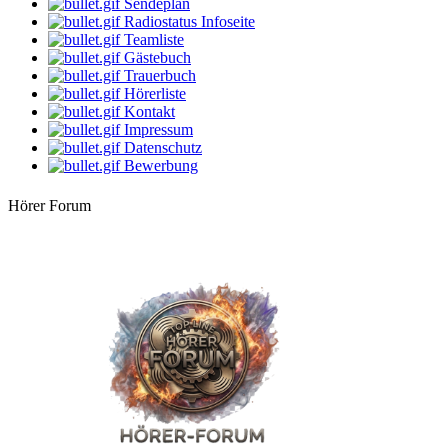
Sendeplan
14:00 Uhr
Radiostatus Infoseite
DarthVader
Teamliste
Die beste Musik, der beste Mix
Gästebuch
Trauerbuch
16:00 Uhr
Hörerliste
dersachse
Leipziger Allerlei
Kontakt
Impressum
Datenschutz
18:00 Uhr
Ingo
Bewerbung
Elektrosounds
Hörer Forum
20:00 Uhr
Georg
Cool & Easy (Liedermacher & Singer-Songwri