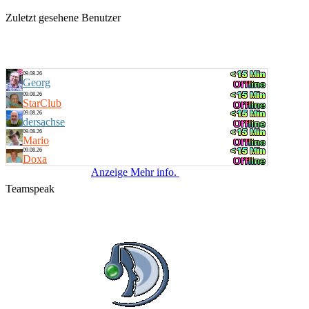
Zuletzt gesehene Benutzer
09.08.26
Georg
09.08.26
StarClub
09.08.26
dersachse
09.08.26
Mario
09.08.26
Doxa
Anzeige Mehr info.
Teamspeak