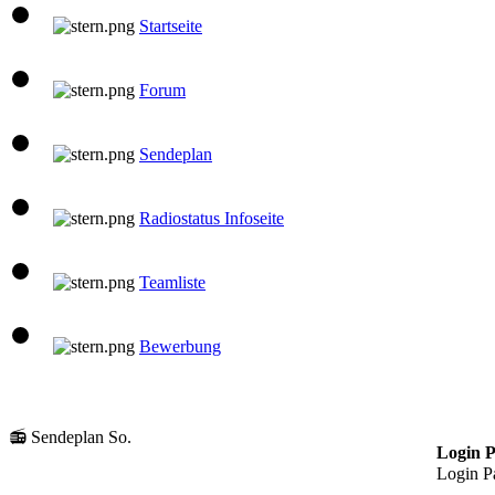
Startseite
Forum
Sendeplan
Radiostatus Infoseite
Teamliste
Bewerbung
📻 Sendeplan So.
10:00 Uhr
LIVE
Login P
Mario
Login P
2. Frühstück