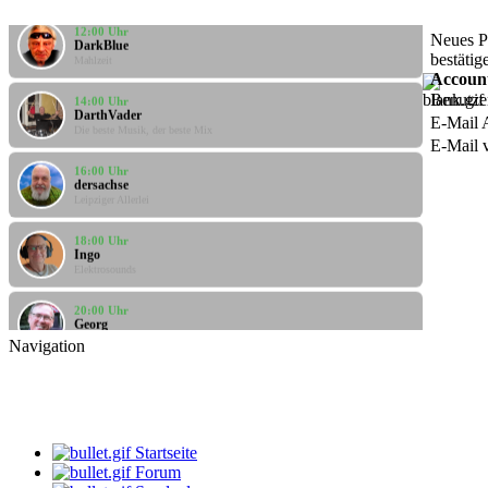
12:00 Uhr
DarkBlue
Neues P
Mahlzeit
bestätig
Account
14:00 Uhr
Benutz
DarthVader
Die beste Musik, der beste Mix
E-Mail 
E-Mail 
16:00 Uhr
dersachse
Leipziger Allerlei
18:00 Uhr
Ingo
Elektrosounds
20:00 Uhr
Georg
Cool & Easy (Liedermacher & Singer-Songwri
Navigation
10:00 Uhr
LIVE
Mario
2. Frühstück
12:00 Uhr
Startseite
DarkBlue
Mahlzeit
Forum