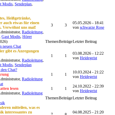
t Modis
,
Sendeplan
,
tes, Heißgetränke,
er auch etwas für einen
05.05.2026 - 18:41
3
3
s. Verwöhnt uns mal!
von
schwarze Rose
dministrator,
Radioleitung
,
,
Gast Modis
,
Hörer
2026)
Themen
Beiträge
Letzter Beitrag
m neuen Chat
der gibt es Anregungen
03.08.2026 - 12:22
1
1
von
Heidegeist
dministrator,
Radioleitung
,
t Modis
,
Sendeplan
 den Chat?
10.03.2024 - 21:22
ärung
1
1
von
Heidegeist
dministrator,
Radioleitung
at
24.10.2022 - 22:39
atten lesen
1
1
von
Heidegeist
dministrator,
Radioleitung
Themen
Beiträge
Letzter Beitrag
sik
deren mitteilen, was es
k interessantes zu
04.08.2025 - 21:20
7
8