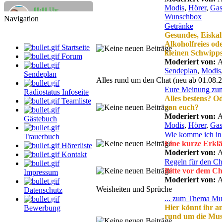
Modis
,
Hörer
,
Gas
08:00 Uhr
klaus
Wunschbox
Navigation
Gute Laune Musik
Getränke
Gesundes, Eiskal
12:00 Uhr
Alkoholfreies od
DarthVader
Startseite
kleinen Schwipp
Die beste Musik, der beste Mix
Forum
Moderiert von:
A
Sendeplan
,
Modis
14:00 Uhr
Sendeplan
dersachse
Alles rund um den Chat (neu ab 01.08.
Volksmusik & Schlager
Eure Meinung zu
Radiostatus Infoseite
Alles bestens? O
Teamliste
16:00 Uhr
von euch?
StarClub
Moderiert von:
A
Country Time
Gästebuch
Modis
,
Hörer
,
Gas
Wie komme ich in
18:00 Uhr
Trauerbuch
Küstenkind
Eine kurze Erkl
Hörerliste
bunte Musikbox
Moderiert von:
A
Kontakt
Regeln für den Ch
Bitte vor dem Ch
Impressum
Moderiert von:
A
Weisheiten und Sprüche
Datenschutz
... zum Thema Mu
Hier könnt ihr an
Bewerbung
rund um die Musi