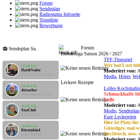
Forum
Sendeplan
Radiostatus Infoseite
Teamliste
Bewerbung
08:00 Uhr
Forum
📻 Sendeplan Sa.
klaus
Gute Laune Musik
Bundesliga Saison 2026 / 2027
TFF-Tippspiel
12:00 Uhr
Wer hat Lust mi
DarthVader
Moderiert von:
A
Die beste Musik, der beste Mix
Modis
,
Hörer
,
Web
Leckere Rezepte
14:00 Uhr
Lolles Kochstudio
dersachse
Volksmusik & Schlager
Schmackhafte Id
Lolle
16:00 Uhr
Moderiert von:
A
StarClub
Modis
,
Sendeplan
Country Time
Eure Leckereien
Hier ist Platz fü
18:00 Uhr
Günstiges, mal 
Küstenkind
bunte Musikbox
Kochbuch, usw. u
Moderiert von:
A