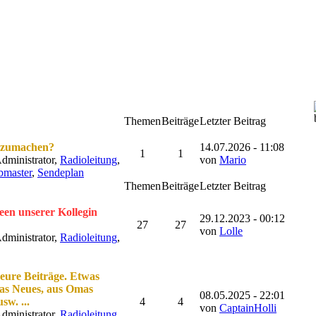
Themen
Beiträge
Letzter Beitrag
tzumachen?
14.07.2026 - 11:08
1
1
dministrator,
Radioleitung
,
von
Mario
master
,
Sendeplan
Themen
Beiträge
Letzter Beitrag
een unserer Kollegin
29.12.2023 - 00:12
27
27
von
Lolle
dministrator,
Radioleitung
,
r eure Beiträge. Etwas
was Neues, aus Omas
08.05.2025 - 22:01
sw. ...
4
4
von
CaptainHolli
dministrator,
Radioleitung
,