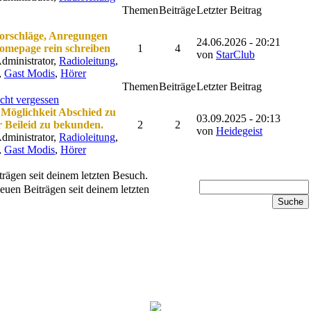
Themen
Beiträge
Letzter Beitrag
Vorschläge, Anregungen
24.06.2026 - 20:21
Homepage rein schreiben
1
4
von
StarClub
dministrator,
Radioleitung
,
,
Gast Modis
,
Hörer
Themen
Beiträge
Letzter Beitrag
cht vergessen
e Möglichkeit Abschied zu
03.09.2025 - 20:13
 Beileid zu bekunden.
2
2
von
Heidegeist
dministrator,
Radioleitung
,
,
Gast Modis
,
Hörer
rägen seit deinem letzten Besuch.
uen Beiträgen seit deinem letzten