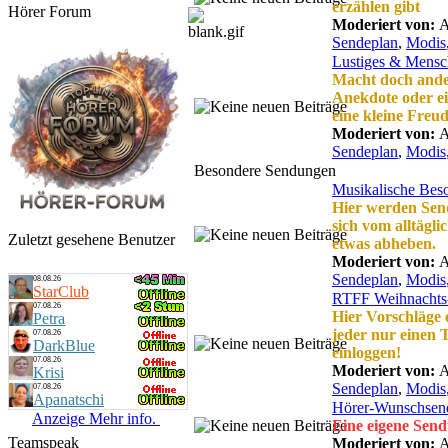
erzählen gibt
Hörer Forum
Moderiert von:
A
Sendeplan
,
Modis
Lustiges & Mensc
Macht doch ander
Anekdote oder ei
eine kleine Freud
Moderiert von:
A
Sendeplan
,
Modis
Besondere Sendungen
Musikalische Bes
Hier werden Sen
sich vom alltägl
Zuletzt gesehene Benutzer
etwas abheben.
Moderiert von:
A
Sendeplan
,
Modis
08.08.26
StarClub
RTFF Weihnachts
07.08.26
Hier Vorschläge e
Petra
jeder nur einen T
07.08.26
DarkBlue
einloggen!
07.08.26
Moderiert von:
A
Krisi
Sendeplan
,
Modis
07.08.26
Apanatschi
Hörer-Wunschsen
Anzeige Mehr info.
Eine eigene Send
Teamspeak
Moderiert von:
A