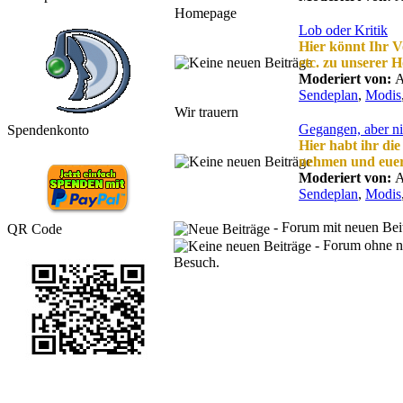
Homepage
Lob oder Kritik
Hier könnt Ihr 
etc. zu unserer 
Moderiert von:
A
Sendeplan
,
Modis
Wir trauern
Gegangen, aber ni
Spendenkonto
Hier habt ihr di
nehmen und euer
Moderiert von:
A
Sendeplan
,
Modis
- Forum mit neuen Beit
QR Code
- Forum ohne ne
Besuch.