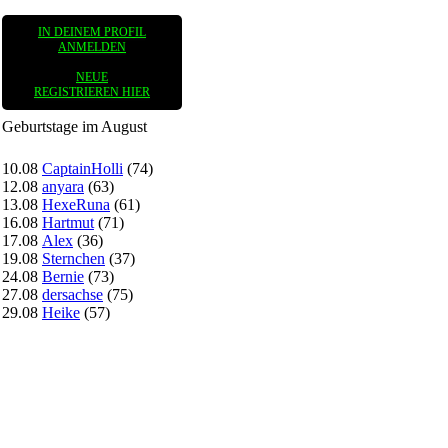
IN DEINEM PROFIL
ANMELDEN
NEUE
REGISTRIEREN HIER
Geburtstage im August
10.08
CaptainHolli
(74)
12.08
anyara
(63)
13.08
HexeRuna
(61)
16.08
Hartmut
(71)
17.08
Alex
(36)
19.08
Sternchen
(37)
24.08
Bernie
(73)
27.08
dersachse
(75)
29.08
Heike
(57)