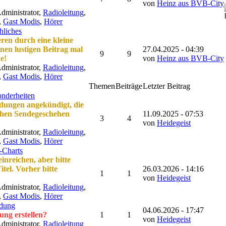
von
Heinz aus BVB-City
dministrator,
Radioleitung
,
,
Gast Modis
,
Hörer
hliches
en durch eine kleine
nen lustigen Beitrag mal
27.04.2025 - 04:39
9
9
e!
von
Heinz aus BVB-City
dministrator,
Radioleitung
,
,
Gast Modis
,
Hörer
Themen
Beiträge
Letzter Beitrag
onderheiten
dungen angekündigt, die
ichen Sendegeschehen
11.09.2025 - 07:53
3
4
von
Heidegeist
dministrator,
Radioleitung
,
,
Gast Modis
,
Hörer
-Charts
inreichen, aber bitte
itel. Vorher bitte
26.03.2026 - 14:16
1
1
von
Heidegeist
dministrator,
Radioleitung
,
,
Gast Modis
,
Hörer
dung
04.06.2026 - 17:47
ung erstellen?
1
1
von
Heidegeist
dministrator,
Radioleitung