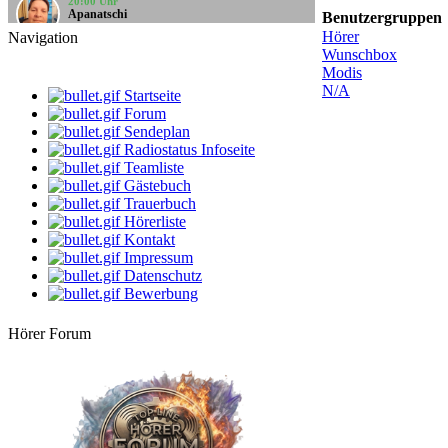
Apanatschi
Benutzergruppen
Feierabend
Hörer
Navigation
Wunschbox
10:00 Uhr
Modis
Santi
Santis Musicbox
N/A
Startseite
Forum
12:00 Uhr
Sendeplan
StarClub
Radiostatus Infoseite
Oldies von Oldie
Teamliste
Gästebuch
14:00 Uhr
-Geli-
Trauerbuch
Freitag schönes Wochenende
Hörerliste
Kontakt
16:00 Uhr
Impressum
Bernie
Datenschutz
Villa Kunterbunt
Bewerbung
18:00 Uhr
Rehlein
Hörer Forum
Rehmusik
20:00 Uhr
Apanatschi
Feierabend