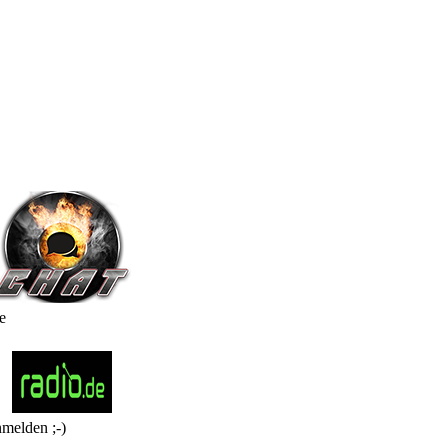
e
nmelden ;-)