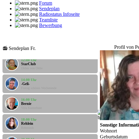
Forum
Sendeplan
Radiostatus Infoseite
Teamliste
Bewerbung
10:00 Uhr
Santi
Profil von P
Santis Musicbox
📻 Sendeplan Fr.
12:00 Uhr
StarClub
Oldies von Oldie
14:00 Uhr
-Geli-
Freitag schönes Wochenende
16:00 Uhr
Bernie
Villa Kunterbunt
18:00 Uhr
Rehlein
Sonstige Informat
Rehmusik
Wohnort
Geburtsdatum
20:00 Uhr