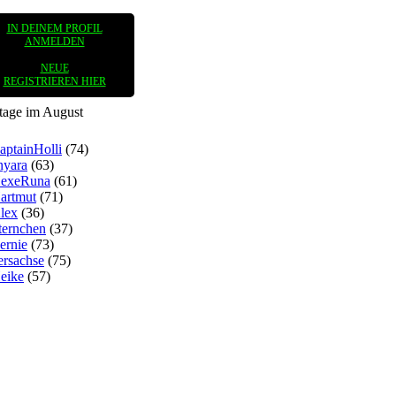
IN DEINEM PROFIL
ANMELDEN
NEUE
REGISTRIEREN HIER
tage im August
aptainHolli
(74)
nyara
(63)
exeRuna
(61)
artmut
(71)
lex
(36)
ternchen
(37)
ernie
(73)
ersachse
(75)
eike
(57)