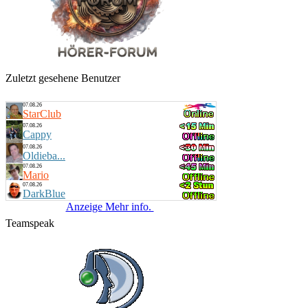
Zuletzt gesehene Benutzer
07.08.26
StarClub
07.08.26
Cappy
07.08.26
Oldieba...
07.08.26
Mario
07.08.26
DarkBlue
Anzeige Mehr info.
Teamspeak