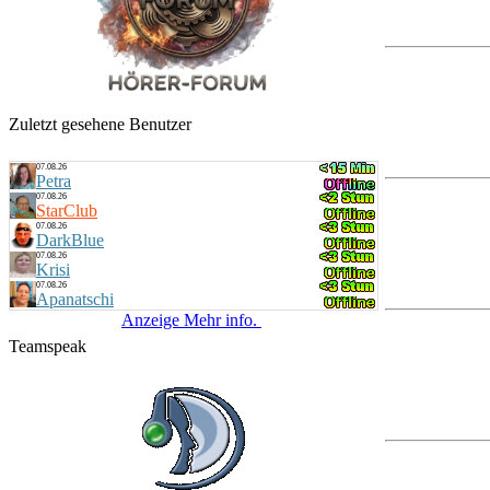
Zuletzt gesehene Benutzer
07.08.26
Petra
07.08.26
StarClub
07.08.26
DarkBlue
07.08.26
Krisi
07.08.26
Apanatschi
Anzeige Mehr info.
Teamspeak