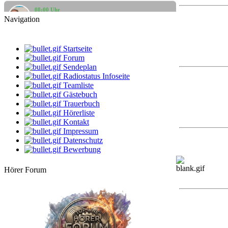
08:00 Uhr
klaus
Navigation
Gute Laune Musik
12:00 Uhr
DarthVader
Startseite
Die beste Musik, der beste Mix
Forum
Sendeplan
14:00 Uhr
Radiostatus Infoseite
dersachse
Volksmusik & Schlager
Teamliste
Gästebuch
Trauerbuch
16:00 Uhr
StarClub
Hörerliste
Country Time
Kontakt
Impressum
18:00 Uhr
Datenschutz
Küstenkind
Bewerbung
bunte Musikbox
Hörer Forum