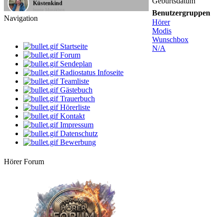
Küstenkind
Geburtsdatum
bunte Musikbox
Benutzergruppen
Navigation
Hörer
20:00 Uhr
Modis
Bernie
Villa Kunterbunt - Rock
Wunschbox
Startseite
N/A
Forum
08:00 Uhr
klaus
Sendeplan
Gute Laune Musik
Radiostatus Infoseite
Teamliste
10:00 Uhr
Gästebuch
klaus
Trauerbuch
Gute Laune Musik
Hörerliste
Kontakt
12:00 Uhr
DarthVader
Impressum
Die beste Musik, der beste Mix
Datenschutz
Bewerbung
14:00 Uhr
dersachse
Hörer Forum
Volksmusik & Schlager
16:00 Uhr
LIVE
StarClub
Country Time
18:00 Uhr