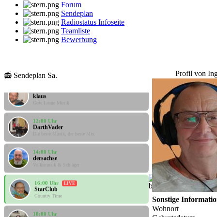
Forum
Sendeplan
Radiostatus Infoseite
Teamliste
Bewerbung
08:00 Uhr
klaus
Gute Laune Musik
Profil von In
📻 Sendeplan Sa.
10:00 Uhr
klaus
Gute Laune Musik
12:00 Uhr
DarthVader
Die beste Musik, der beste Mix
14:00 Uhr
dersachse
Volksmusik & Schlager
16:00 Uhr
LIVE
StarClub
Country Time
Sonstige Informati
Wohnort
18:00 Uhr