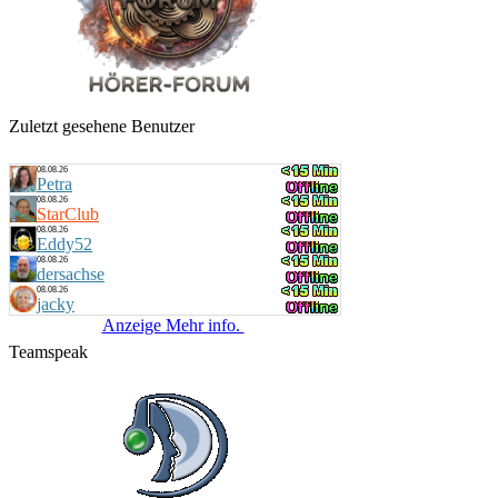
Küstenkind
bunte Musikbox
20:00 Uhr
Bernie
Villa Kunterbunt - Rock
Zuletzt gesehene Benutzer
08.08.26
Petra
08.08.26
StarClub
08.08.26
Eddy52
08.08.26
dersachse
08.08.26
jacky
Anzeige Mehr info.
Teamspeak