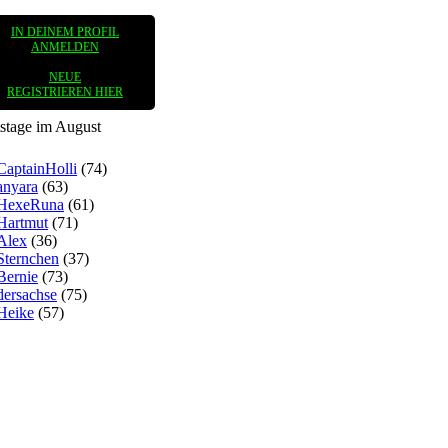
IN DEINEM PROFIL
ANMELDEN
NEUE
REGISTRIEREN HIER
stage im August
CaptainHolli
(74)
anyara
(63)
HexeRuna
(61)
Hartmut
(71)
Alex
(36)
Sternchen
(37)
Bernie
(73)
dersachse
(75)
Heike
(57)