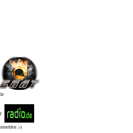
de
Anmelden ;-)