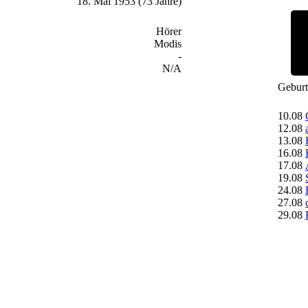
18. Mai 1953 (73 Jahre)
Hörer
Modis
-
N/A
Geburt
10.08
12.08
13.08
16.08
17.08
19.08
24.08
27.08
29.08