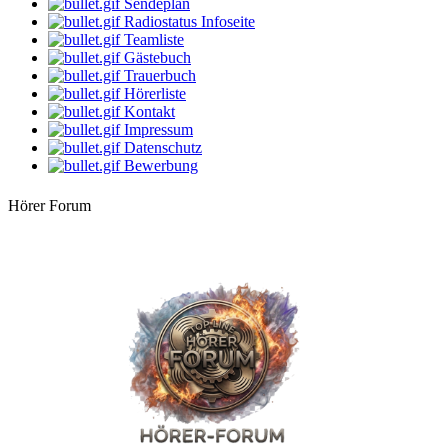
Sendeplan
10:00 Uhr
Mario
Radiostatus Infoseite
2. Frühstück
Teamliste
Gästebuch
12:00 Uhr
Trauerbuch
StarClub
Hörerliste
Der bunte Notensalat
Kontakt
Impressum
14:00 Uhr
dersachse
Datenschutz
Volksmusik & Schlager
Bewerbung
16:00 Uhr
Hörer Forum
Apanatschi
Kaffeezeit
18:00 Uhr
-Geli-
Dieses und Jenes
20:00 Uhr
Bine
Musik - Mix