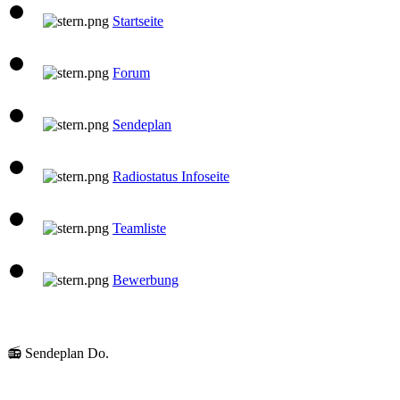
Startseite
Forum
Sendeplan
Radiostatus Infoseite
Teamliste
Bewerbung
08:00 Uhr
📻 Sendeplan Do.
klaus
Gute Laune Musik