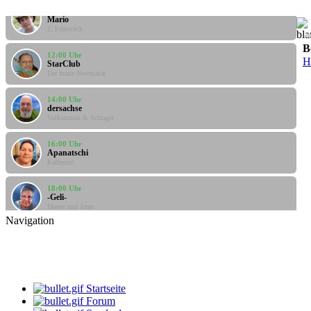
10:00 Uhr
Mario
2. Frühstück
12:00 Uhr
B
StarClub
H
Der bunte Notensalat
14:00 Uhr
dersachse
Volksmusik & Schlager
16:00 Uhr
Apanatschi
Kaffeezeit
18:00 Uhr
-Geli-
Dieses und Jenes
Navigation
20:00 Uhr
Bine
Musik - Mix
08:00 Uhr
klaus
Startseite
Gute Laune Musik
Forum