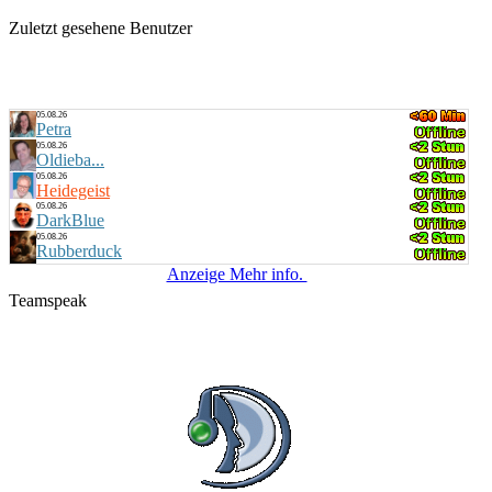
Zuletzt gesehene Benutzer
05.08.26
Petra
05.08.26
Oldieba...
05.08.26
Heidegeist
05.08.26
DarkBlue
05.08.26
Rubberduck
Anzeige Mehr info.
Teamspeak