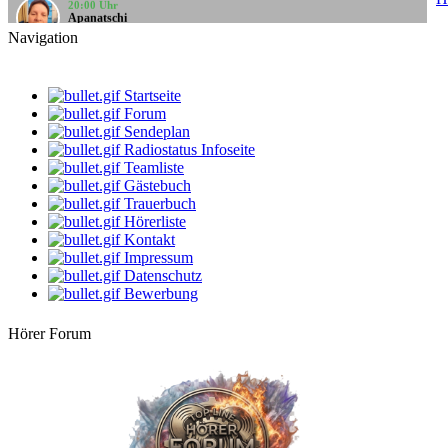
Apanatschi
Feierabend
Navigation
10:00 Uhr
LIVE
Santi
Santis Musicbox
Startseite
Forum
12:00 Uhr
Sendeplan
StarClub
Radiostatus Infoseite
Oldies von Oldie
Teamliste
Gästebuch
14:00 Uhr
-Geli-
Trauerbuch
Freitag schönes Wochenende
Hörerliste
Kontakt
16:00 Uhr
Impressum
Bernie
Datenschutz
Villa Kunterbunt
Bewerbung
18:00 Uhr
Rehlein
Hörer Forum
Rehmusik
20:00 Uhr
Apanatschi
Feierabend