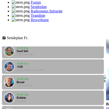
Forum
Sendeplan
Radiostatus Infoseite
Teamliste
Bewerbung
10:00 Uhr
LIVE
Santi
Santis Musicbox
📻 Sendeplan Fr.
12:00 Uhr
StarClub
Oldies von Oldie
14:00 Uhr
-Geli-
Freitag schönes Wochenende
16:00 Uhr
Bernie
Villa Kunterbunt
18:00 Uhr
Rehlein
Rehmusik
B
20:00 Uhr
H