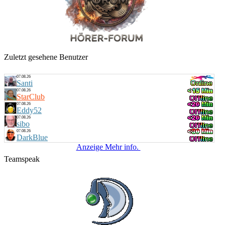
Zuletzt gesehene Benutzer
07.08.26
Santi
07.08.26
StarClub
07.08.26
Eddy52
07.08.26
sibo
07.08.26
DarkBlue
Anzeige Mehr info.
Teamspeak