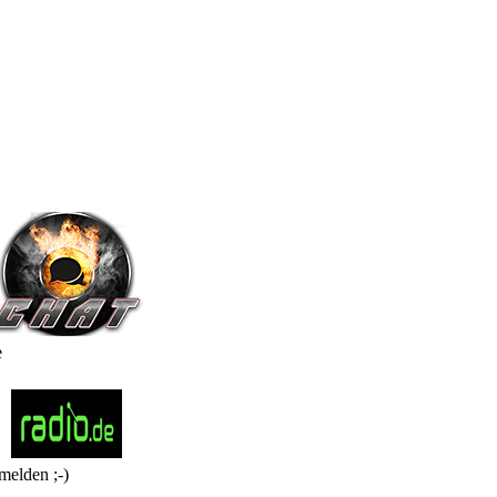
e
melden ;-)