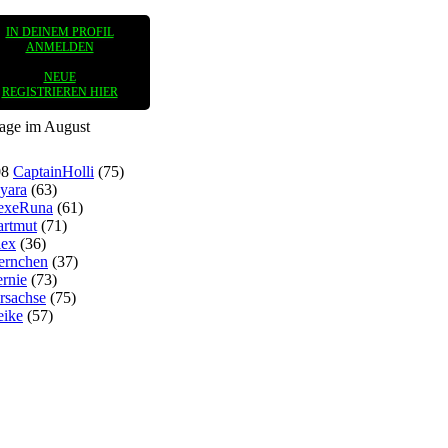
IN DEINEM PROFIL
ANMELDEN
NEUE
REGISTRIEREN HIER
tage im August
08
CaptainHolli
(75)
yara
(63)
exeRuna
(61)
rtmut
(71)
lex
(36)
ernchen
(37)
rnie
(73)
rsachse
(75)
eike
(57)