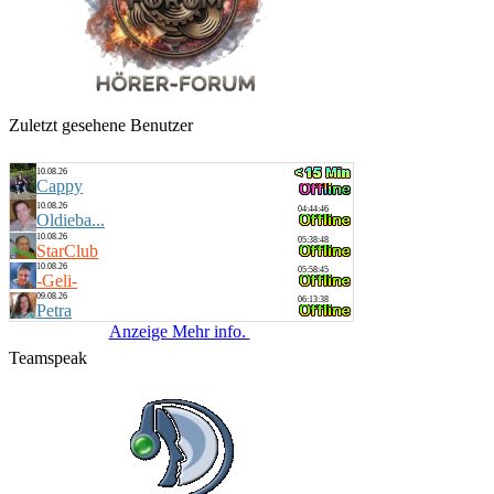
Zuletzt gesehene Benutzer
10.08.26
Cappy
10.08.26
04:44:46
Oldieba...
10.08.26
05:38:48
StarClub
10.08.26
05:58:45
-Geli-
09.08.26
06:13:38
Petra
Anzeige Mehr info.
Teamspeak