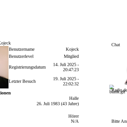
Kojeck
Chat
Benutzername
Kojeck
Benutzerlevel
Mitglied
14. Juli 2025 -
Registrierungsdatum
20:47:23
19. Juli 2025 -
Letzter Besuch
22:02:32
Radio.d
tionen
Halle
26. Juli 1983 (43 Jahre)
Hörer
N/A
Bitte An