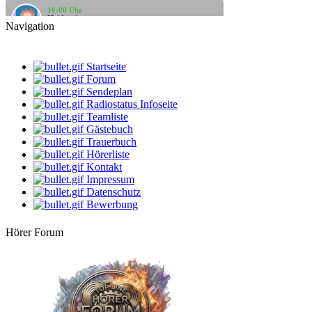
10:00 Uhr
Heidegeist
Navigation
Fundgrube
14:00 Uhr
-Geli-
Startseite
Bunt gewürfelt
Forum
Sendeplan
16:00 Uhr
Radiostatus Infoseite
Apanatschi
Kaffeezeit
Teamliste
Gästebuch
Trauerbuch
18:00 Uhr
Oldiebaumie
Hörerliste
Oldies am Montag
Kontakt
Impressum
20:00 Uhr
Datenschutz
Rehlein
Bewerbung
Rehmusik
Hörer Forum