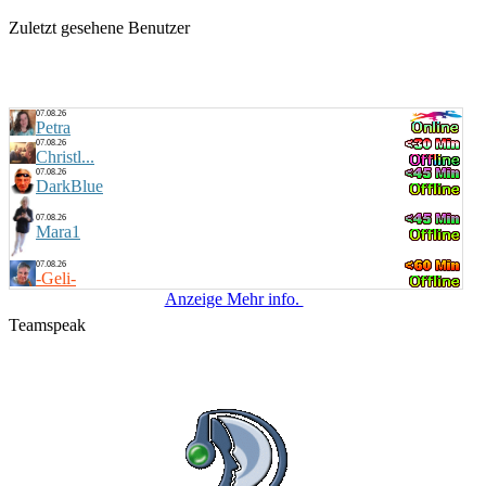
Zuletzt gesehene Benutzer
07.08.26
Petra
07.08.26
Christl...
07.08.26
DarkBlue
07.08.26
Mara1
07.08.26
-Geli-
Anzeige Mehr info.
Teamspeak