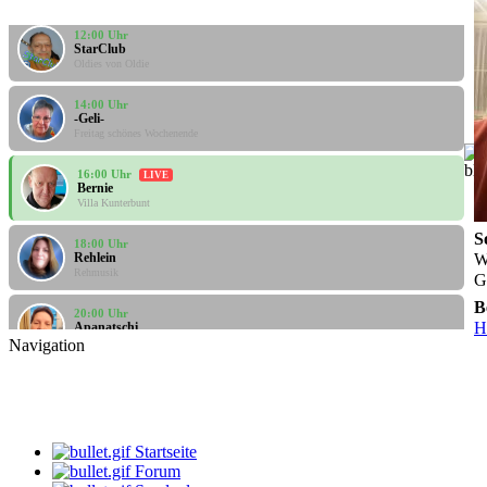
12:00 Uhr
StarClub
Oldies von Oldie
14:00 Uhr
-Geli-
Freitag schönes Wochenende
16:00 Uhr
LIVE
Bernie
Villa Kunterbunt
18:00 Uhr
S
Rehlein
W
Rehmusik
G
20:00 Uhr
B
Apanatschi
H
Feierabend
Navigation
10:00 Uhr
Santi
Santis Musicbox
12:00 Uhr
Startseite
StarClub
Forum
Oldies von Oldie