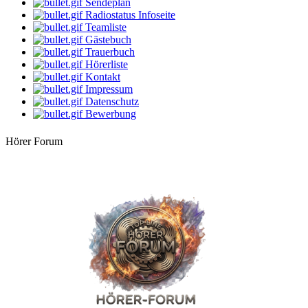
Sendeplan
Radiostatus Infoseite
14:00 Uhr
-Geli-
Teamliste
Freitag schönes Wochenende
Gästebuch
Trauerbuch
16:00 Uhr
LIVE
Hörerliste
Bernie
Kontakt
Villa Kunterbunt
Impressum
Datenschutz
18:00 Uhr
Rehlein
Bewerbung
Rehmusik
Hörer Forum
20:00 Uhr
Apanatschi
Feierabend