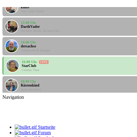
klaus
Gute Laune Musik
12:00 Uhr
DarthVader
Die beste Musik, der beste Mix
14:00 Uhr
dersachse
Volksmusik & Schlager
16:00 Uhr
LIVE
StarClub
Country Time
18:00 Uhr
Küstenkind
bunte Musikbox
Navigation
20:00 Uhr
Bernie
Villa Kunterbunt - Rock
08:00 Uhr
klaus
Gute Laune Musik
Startseite
Forum
10:00 Uhr