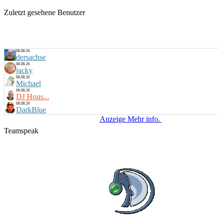
Zuletzt gesehene Benutzer
08.08.26
dersachse
08.08.26
jacky
08.08.26
Michael
08.08.26
DJ Hous...
08.08.26
DarkBlue
Anzeige Mehr info.
Teamspeak