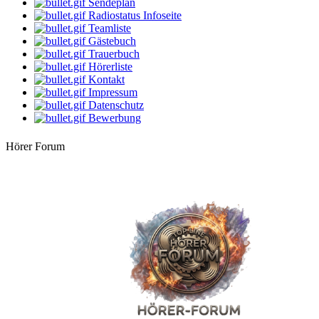
Sendeplan
klaus
Radiostatus Infoseite
Gute Laune Musik
Teamliste
Gästebuch
12:00 Uhr
Trauerbuch
DarthVader
Die beste Musik, der beste Mix
Hörerliste
Kontakt
14:00 Uhr
Impressum
dersachse
Datenschutz
Volksmusik & Schlager
Bewerbung
16:00 Uhr
LIVE
StarClub
Hörer Forum
Country Time
18:00 Uhr
Küstenkind
bunte Musikbox
20:00 Uhr
Bernie
Villa Kunterbunt - Rock